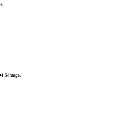
ck.
04 $/image.