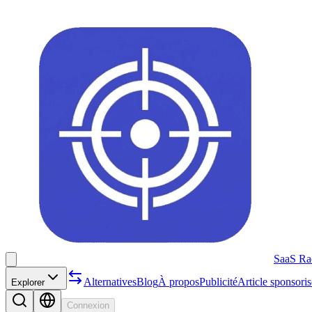
SaaS Ra
Alternatives
Blog
À propos
Publicité
Article sponsoris
Explorer
Connexion