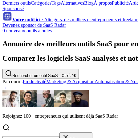
Derniers outils
Catégories
Tags
Alternatives
Blog
À propos
Publicité
Arti
Sponsorisé
Votre outil ici
·
Atteignez des milliers d'entrepreneurs et freelan
Devenez sponsor de SaaS Radar
9 nouveaux outils ajoutés
Annuaire des meilleurs outils SaaS pour en
Comparez les logiciels SaaS analysés et no
Rechercher un outil SaaS...
Ctrl
⌃
K
Parcourir :
Productivité
Marketing & Acquisition
Automatisation & No
→
Rejoignez 100+ entrepreneurs qui utilisent déjà SaaS Radar