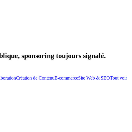
lique, sponsoring toujours signalé.
aboration
Création de Contenu
E-commerce
Site Web & SEO
Tout voir