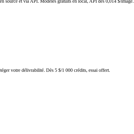
n source et via API. Modèles gratuits en local, API dès 0,014 $/image.
éger votre délivrabilité. Dès 5 $/1 000 crédits, essai offert.