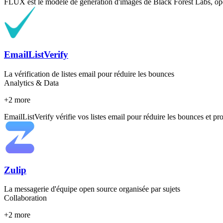
FLUX est le modèle de génération d'images de Black Forest Labs, ope
EmailListVerify
La vérification de listes email pour réduire les bounces
Analytics & Data
+
2
more
EmailListVerify vérifie vos listes email pour réduire les bounces et prot
Zulip
La messagerie d'équipe open source organisée par sujets
Collaboration
+
2
more