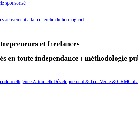
cle sponsorisé
ces activement à la recherche du bon logiciel.
trepreneurs et freelances
tés en toute indépendance : méthodologie pub
-code
Intelligence Artificielle
Développement & Tech
Vente & CRM
Coll