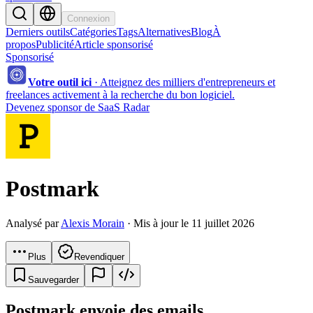
Connexion
Derniers outils
Catégories
Tags
Alternatives
Blog
À
propos
Publicité
Article sponsorisé
Sponsorisé
Votre outil ici
·
Atteignez des milliers d'entrepreneurs et
freelances activement à la recherche du bon logiciel.
Devenez sponsor de SaaS Radar
Postmark
Analysé par
Alexis Morain
· Mis à jour le 11 juillet 2026
Plus
Revendiquer
Sauvegarder
Postmark envoie des emails