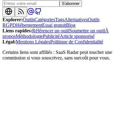
S'abonner
Explorer
:
Outils
Catégories
Tags
Alternatives
Outils
RGPD
Hébergement
Essai gratuit
Blog
Liens rapides
:
Référencer un outil
Soumettre un outil
À
propos
Méthodologie
Publicité
Article sponsorisé
Légal
:
Mentions Légales
Politique de Confidentialité
Certains liens sont affiliés : SaaS Radar peut toucher une
commission si vous souscrivez, sans surcoût pour vous.