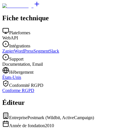
Fiche technique
Plateformes
Web
API
Intégrations
Zapier
WordPress
Segment
Slack
Support
Documentation, Email
Hébergement
États-Unis
Conformité RGPD
Conforme RGPD
Éditeur
Entreprise
Postmark (Wildbit, ActiveCampaign)
Année de fondation
2010