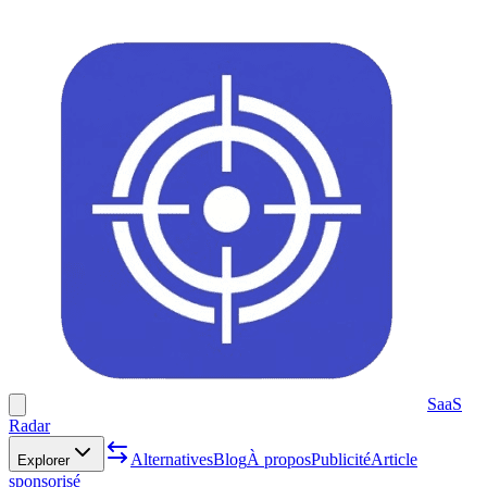
SaaS
Radar
Alternatives
Blog
À propos
Publicité
Article
Explorer
sponsorisé