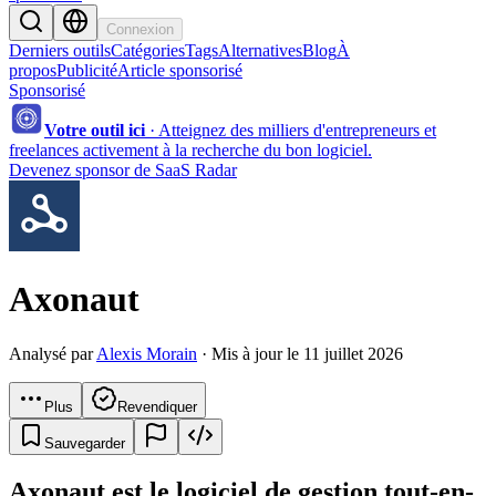
Connexion
Derniers outils
Catégories
Tags
Alternatives
Blog
À
propos
Publicité
Article sponsorisé
Sponsorisé
Votre outil ici
·
Atteignez des milliers d'entrepreneurs et
freelances activement à la recherche du bon logiciel.
Devenez sponsor de SaaS Radar
Axonaut
Analysé par
Alexis Morain
· Mis à jour le 11 juillet 2026
Plus
Revendiquer
Sauvegarder
Axonaut est le logiciel de gestion tout-en-