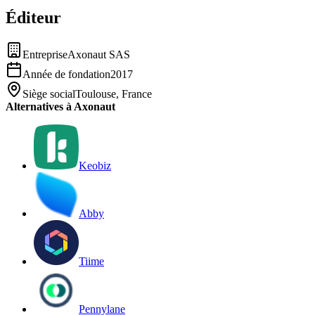
Éditeur
Entreprise
Axonaut SAS
Année de fondation
2017
Siège social
Toulouse, France
Alternatives à Axonaut
Keobiz
Abby
Tiime
Pennylane