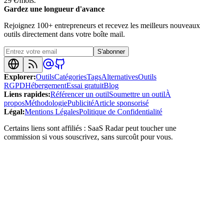
29 €/mois.
Gardez une longueur d'avance
Rejoignez 100+ entrepreneurs et recevez les meilleurs nouveaux
outils directement dans votre boîte mail.
S'abonner
Explorer
:
Outils
Catégories
Tags
Alternatives
Outils
RGPD
Hébergement
Essai gratuit
Blog
Liens rapides
:
Référencer un outil
Soumettre un outil
À
propos
Méthodologie
Publicité
Article sponsorisé
Légal
:
Mentions Légales
Politique de Confidentialité
Certains liens sont affiliés : SaaS Radar peut toucher une
commission si vous souscrivez, sans surcoût pour vous.