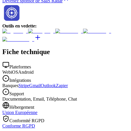
Devenez sponsor de SaaS Radar
Outils en vedette
:
Fiche technique
Plateformes
Web
iOS
Android
Intégrations
Banques
Stripe
Gmail
Outlook
Zapier
Support
Documentation, Email, Téléphone, Chat
Hébergement
Union Européenne
Conformité RGPD
Conforme RGPD