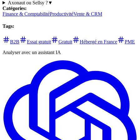
Axonaut ou Sellsy ?
▼
Catégories
:
Finance & Comptabilité
Productivité
Vente & CRM
Tags
:
B2B
Essai gratuit
Gratuit
Hébergé en France
PME
Analyser avec un assistant IA