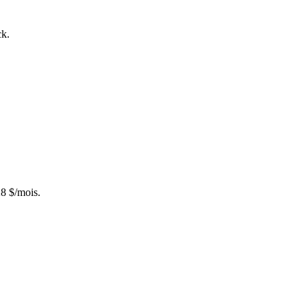
ck.
28 $/mois.