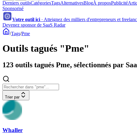
Derniers outils
Catégories
Tags
Alternatives
Blog
À propos
Publicité
Arti
Sponsorisé
Votre outil ici
·
Atteignez des milliers d'entrepreneurs et freelan
Devenez sponsor de SaaS Radar
/
Tags
/
Pme
Outils tagués "Pme"
123 outils tagués Pme, sélectionnés par Sa
Trier par
Whaller