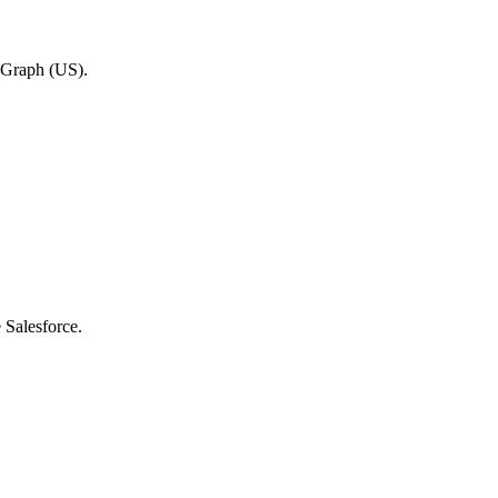
nkGraph (US).
 Salesforce.