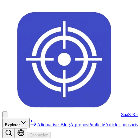
SaaS Ra
Alternatives
Blog
À propos
Publicité
Article sponsoris
Explorer
Connexion