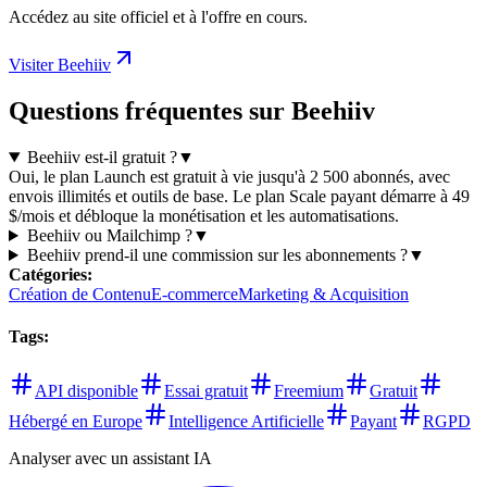
Accédez au site officiel et à l'offre en cours.
Visiter Beehiiv
Questions fréquentes sur Beehiiv
Beehiiv est-il gratuit ?
▼
Oui, le plan Launch est gratuit à vie jusqu'à 2 500 abonnés, avec
envois illimités et outils de base. Le plan Scale payant démarre à 49
$/mois et débloque la monétisation et les automatisations.
Beehiiv ou Mailchimp ?
▼
Beehiiv prend-il une commission sur les abonnements ?
▼
Catégories
:
Création de Contenu
E-commerce
Marketing & Acquisition
Tags
:
API disponible
Essai gratuit
Freemium
Gratuit
Hébergé en Europe
Intelligence Artificielle
Payant
RGPD
Analyser avec un assistant IA