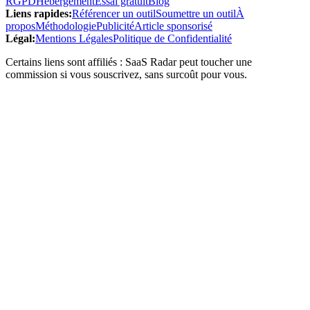
RGPD
Hébergement
Essai gratuit
Blog
Liens rapides
:
Référencer un outil
Soumettre un outil
À
propos
Méthodologie
Publicité
Article sponsorisé
Légal
:
Mentions Légales
Politique de Confidentialité
Certains liens sont affiliés : SaaS Radar peut toucher une
commission si vous souscrivez, sans surcoût pour vous.