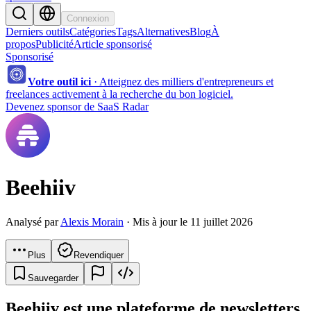
Connexion
Derniers outils
Catégories
Tags
Alternatives
Blog
À
propos
Publicité
Article sponsorisé
Sponsorisé
Votre outil ici
·
Atteignez des milliers d'entrepreneurs et
freelances activement à la recherche du bon logiciel.
Devenez sponsor de SaaS Radar
Beehiiv
Analysé par
Alexis Morain
· Mis à jour le 11 juillet 2026
Plus
Revendiquer
Sauvegarder
Beehiiv est une plateforme de newsletters