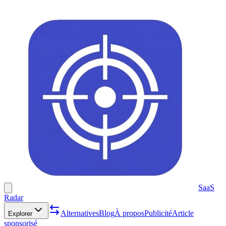
SaaS
Radar
Alternatives
Blog
À propos
Publicité
Article
Explorer
sponsorisé