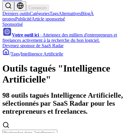
Connexion
Derniers outils
Catégories
Tags
Alternatives
Blog
À
propos
Publicité
Article sponsorisé
Sponsorisé
Votre outil ici
·
Atteignez des milliers d'entrepreneurs et
freelances activement à la recherche du bon logiciel.
Devenez sponsor de SaaS Radar
/
Tags
/
Intelligence Artificielle
Outils tagués "Intelligence
Artificielle"
98 outils tagués Intelligence Artificielle,
sélectionnés par SaaS Radar pour les
entrepreneurs et freelances.