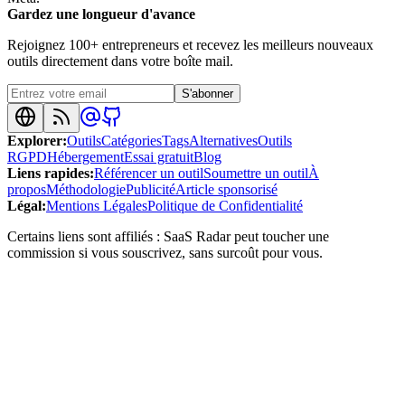
Gardez une longueur d'avance
Rejoignez 100+ entrepreneurs et recevez les meilleurs nouveaux
outils directement dans votre boîte mail.
S'abonner
Explorer
:
Outils
Catégories
Tags
Alternatives
Outils
RGPD
Hébergement
Essai gratuit
Blog
Liens rapides
:
Référencer un outil
Soumettre un outil
À
propos
Méthodologie
Publicité
Article sponsorisé
Légal
:
Mentions Légales
Politique de Confidentialité
Certains liens sont affiliés : SaaS Radar peut toucher une
commission si vous souscrivez, sans surcoût pour vous.