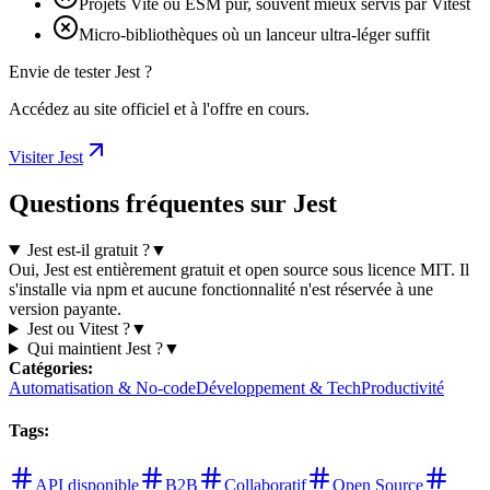
Projets Vite ou ESM pur, souvent mieux servis par Vitest
Micro-bibliothèques où un lanceur ultra-léger suffit
Envie de tester Jest ?
Accédez au site officiel et à l'offre en cours.
Visiter Jest
Questions fréquentes sur Jest
Jest est-il gratuit ?
▼
Oui, Jest est entièrement gratuit et open source sous licence MIT. Il
s'installe via npm et aucune fonctionnalité n'est réservée à une
version payante.
Jest ou Vitest ?
▼
Qui maintient Jest ?
▼
Catégories
:
Automatisation & No-code
Développement & Tech
Productivité
Tags
:
API disponible
B2B
Collaboratif
Open Source