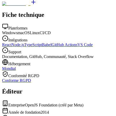
Fiche technique
Plateformes
Windows
macOS
Linux
CI/CD
Intégrations
React
Node.js
TypeScript
Babel
GitHub Actions
VS Code
Support
Documentation, GitHub, Communauté, Stack Overflow
Hébergement
Mondial
Conformité RGPD
Conforme RGPD
Éditeur
Entreprise
OpenJS Foundation (créé par Meta)
Année de fondation
2014