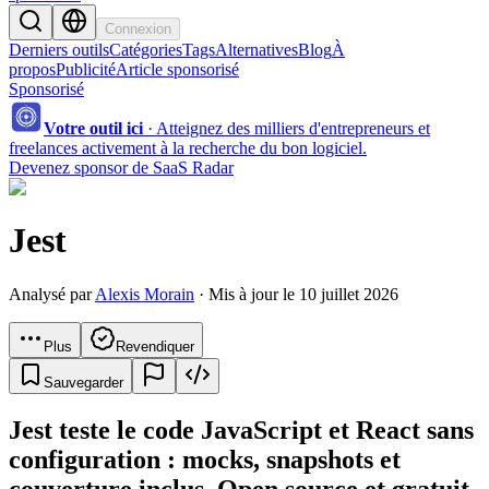
Connexion
Derniers outils
Catégories
Tags
Alternatives
Blog
À
propos
Publicité
Article sponsorisé
Sponsorisé
Votre outil ici
·
Atteignez des milliers d'entrepreneurs et
freelances activement à la recherche du bon logiciel.
Devenez sponsor de SaaS Radar
Jest
Analysé par
Alexis Morain
· Mis à jour le 10 juillet 2026
Plus
Revendiquer
Sauvegarder
Jest teste le code JavaScript et React sans
configuration : mocks, snapshots et
couverture inclus. Open source et gratuit,