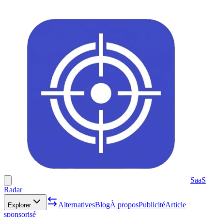
SaaS
Radar
Alternatives
Blog
À propos
Publicité
Article
Explorer
sponsorisé