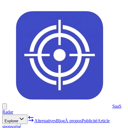
SaaS
Radar
Alternatives
Blog
À propos
Publicité
Article
Explorer
sponsorisé