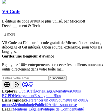
VS Code
L'éditeur de code gratuit le plus utilisé, par Microsoft
Développement & Tech
+
2
more
VS Code est l'éditeur de code gratuit de Microsoft : extensions,
débogage et Git intégrés. Open source, extensible, pour tous les
langages.
Gardez une longueur d'avance
Rejoignez 100+ entrepreneurs et recevez les meilleurs nouveaux
outils directement dans votre boîte mail.
S'abonner
Explorer
:
Outils
Catégories
Tags
Alternatives
Outils
RGPD
Hébergement
Essai gratuit
Blog
Liens rapides
:
Référencer un outil
Soumettre un outil
À
propos
Méthodologie
Publicité
Article sponsorisé
Légal
:
Mentions Légales
Politique de Confidentialité