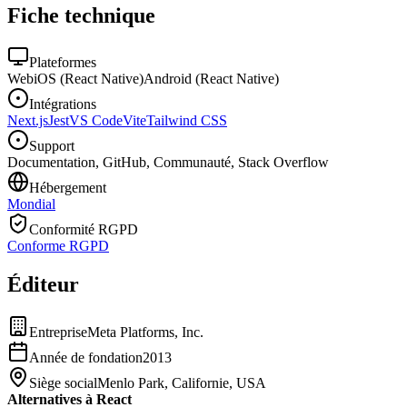
Fiche technique
Plateformes
Web
iOS (React Native)
Android (React Native)
Intégrations
Next.js
Jest
VS Code
Vite
Tailwind CSS
Support
Documentation, GitHub, Communauté, Stack Overflow
Hébergement
Mondial
Conformité RGPD
Conforme RGPD
Éditeur
Entreprise
Meta Platforms, Inc.
Année de fondation
2013
Siège social
Menlo Park, Californie, USA
Alternatives à React