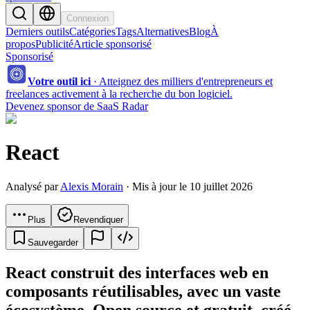
Connexion
Derniers outils
Catégories
Tags
Alternatives
Blog
À
propos
Publicité
Article sponsorisé
Sponsorisé
Votre outil ici
·
Atteignez des milliers d'entrepreneurs et
freelances activement à la recherche du bon logiciel.
Devenez sponsor de SaaS Radar
React
Analysé par
Alexis Morain
· Mis à jour le 10 juillet 2026
Plus
Revendiquer
Sauvegarder
React construit des interfaces web en
composants réutilisables, avec un vaste
écosystème. Open source et gratuit, créé