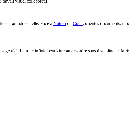
 travail visuel collaboratif.
liers à grande échelle. Face à
Notion
ou
Coda
, orientés documents, il oc
 usage réel. La toile infinie peut virer au désordre sans discipline, et l