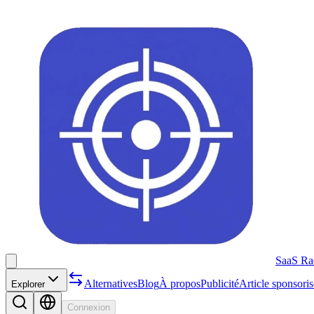
SaaS Ra
Alternatives
Blog
À propos
Publicité
Article sponsoris
Explorer
Connexion