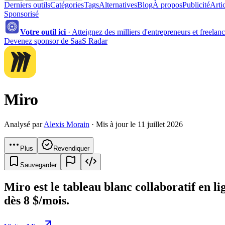
Derniers outils
Catégories
Tags
Alternatives
Blog
À propos
Publicité
Arti
Sponsorisé
Votre outil ici
·
Atteignez des milliers d'entrepreneurs et freelan
Devenez sponsor de SaaS Radar
Miro
Analysé par
Alexis Morain
· Mis à jour le 11 juillet 2026
Plus
Revendiquer
Sauvegarder
Miro est le tableau blanc collaboratif en li
dès 8 $/mois.