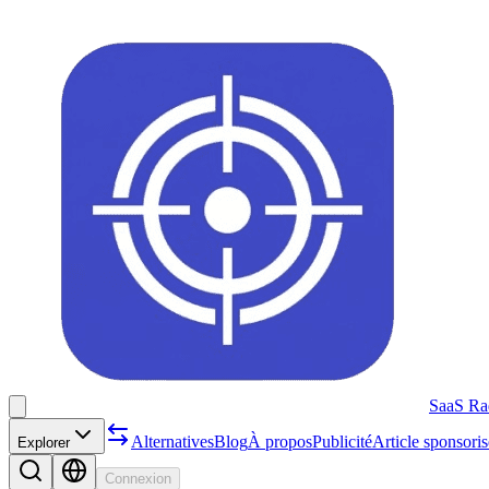
SaaS Ra
Alternatives
Blog
À propos
Publicité
Article sponsoris
Explorer
Connexion