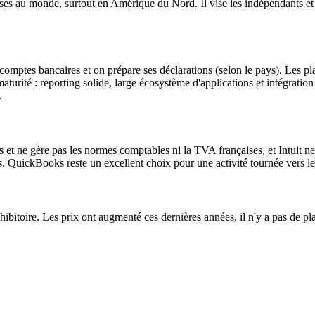
lisés au monde, surtout en Amérique du Nord. Il vise les indépendants et 
omptes bancaires et on prépare ses déclarations (selon le pays). Les plan
a maturité : reporting solide, large écosystème d'applications et intégr
.
s et ne gère pas les normes comptables ni la TVA françaises, et Intuit 
ts. QuickBooks reste un excellent choix pour une activité tournée vers 
bitoire. Les prix ont augmenté ces dernières années, il n'y a pas de plan 