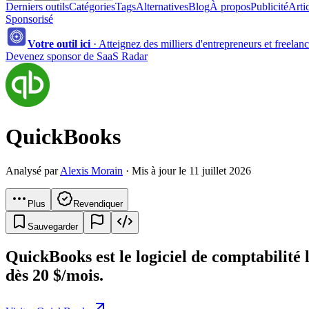
Derniers outils
Catégories
Tags
Alternatives
Blog
À propos
Publicité
Arti
Sponsorisé
Votre outil ici
·
Atteignez des milliers d'entrepreneurs et freelan
Devenez sponsor de SaaS Radar
QuickBooks
Analysé par
Alexis Morain
· Mis à jour le 11 juillet 2026
Plus
Revendiquer
Sauvegarder
QuickBooks est le logiciel de comptabilité 
dès 20 $/mois.