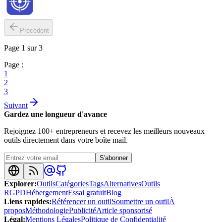
Précédent
Page 1 sur 3
Page :
1
2
3
Suivant
Gardez une longueur d'avance
Rejoignez 100+ entrepreneurs et recevez les meilleurs nouveaux
outils directement dans votre boîte mail.
S'abonner
Explorer
:
Outils
Catégories
Tags
Alternatives
Outils
RGPD
Hébergement
Essai gratuit
Blog
Liens rapides
:
Référencer un outil
Soumettre un outil
À
propos
Méthodologie
Publicité
Article sponsorisé
Légal
:
Mentions Légales
Politique de Confidentialité