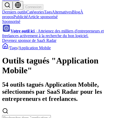
Connexion
Derniers outils
Catégories
Tags
Alternatives
Blog
À
propos
Publicité
Article sponsorisé
Sponsorisé
Votre outil ici
·
Atteignez des milliers d'entrepreneurs et
freelances activement à la recherche du bon logiciel.
Devenez sponsor de SaaS Radar
/
Tags
/
Application Mobile
Outils tagués "Application
Mobile"
54 outils tagués Application Mobile,
sélectionnés par SaaS Radar pour les
entrepreneurs et freelances.