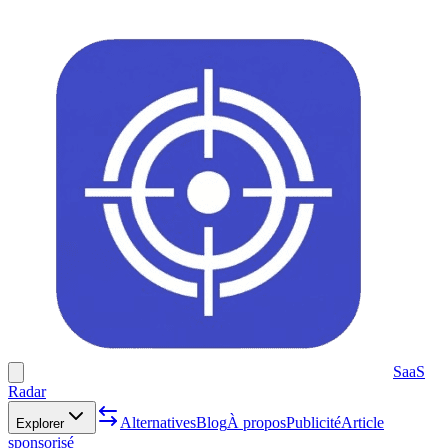
SaaS
Radar
Alternatives
Blog
À propos
Publicité
Article
Explorer
sponsorisé