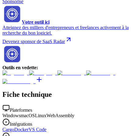
Sponsorisé
Votre outil ici
Atteignez des milliers d'entrepreneurs et freelances activement à la
recherche du bon logiciel.
Devenez sponsor de SaaS Radar
Outils en vedette
:
Fiche technique
Plateformes
Windows
macOS
Linux
WebAssembly
Intégrations
Cargo
Docker
VS Code