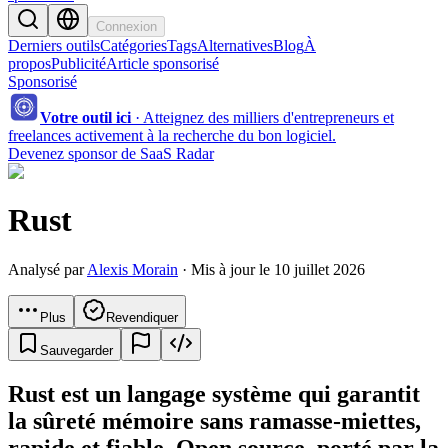
Connexion
Derniers outils
Catégories
Tags
Alternatives
Blog
À
propos
Publicité
Article sponsorisé
Sponsorisé
Votre outil ici
·
Atteignez des milliers d'entrepreneurs et
freelances activement à la recherche du bon logiciel.
Devenez sponsor de SaaS Radar
Rust
Analysé par
Alexis Morain
· Mis à jour le 10 juillet 2026
Plus
Revendiquer
Sauvegarder
Rust est un langage système qui garantit
la sûreté mémoire sans ramasse-miettes,
rapide et fiable. Open source, porté par la