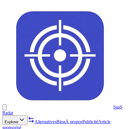
SaaS
Radar
Alternatives
Blog
À propos
Publicité
Article
Explorer
sponsorisé