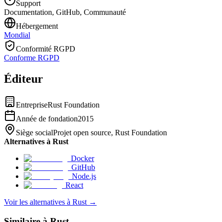
Support
Documentation, GitHub, Communauté
Hébergement
Mondial
Conformité RGPD
Conforme RGPD
Éditeur
Entreprise
Rust Foundation
Année de fondation
2015
Siège social
Projet open source, Rust Foundation
Alternatives à Rust
Docker
GitHub
Node.js
React
Voir les alternatives à Rust
→
Similaire à Rust