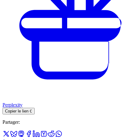
Perplexity
Copier le lien
C
Partager
: