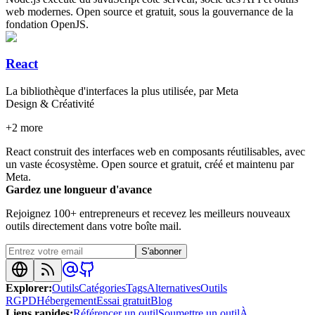
web modernes. Open source et gratuit, sous la gouvernance de la
fondation OpenJS.
React
La bibliothèque d'interfaces la plus utilisée, par Meta
Design & Créativité
+
2
more
React construit des interfaces web en composants réutilisables, avec
un vaste écosystème. Open source et gratuit, créé et maintenu par
Meta.
Gardez une longueur d'avance
Rejoignez 100+ entrepreneurs et recevez les meilleurs nouveaux
outils directement dans votre boîte mail.
S'abonner
Explorer
:
Outils
Catégories
Tags
Alternatives
Outils
RGPD
Hébergement
Essai gratuit
Blog
Liens rapides
:
Référencer un outil
Soumettre un outil
À