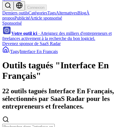
Connexion
Derniers outils
Catégories
Tags
Alternatives
Blog
À
propos
Publicité
Article sponsorisé
Sponsorisé
Votre outil ici
·
Atteignez des milliers d'entrepreneurs et
freelances activement à la recherche du bon logiciel.
Devenez sponsor de SaaS Radar
/
Tags
/
Interface En Français
Outils tagués "Interface En
Français"
22 outils tagués Interface En Français,
sélectionnés par SaaS Radar pour les
entrepreneurs et freelances.