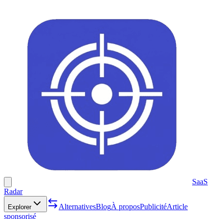
SaaS
Radar
Alternatives
Blog
À propos
Publicité
Article
Explorer
sponsorisé