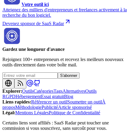
Votre outil ici
Atteignez des milliers d'entrepreneurs et freelances activement à la
recherche du bon logiciel.
Devenez sponsor de SaaS Radar
Gardez une longueur d'avance
Rejoignez 100+ entrepreneurs et recevez les meilleurs nouveaux
outils directement dans votre boîte mail.
S'abonner
Explorer
:
Outils
Catégories
Tags
Alternatives
Outils
RGPD
Hébergement
Essai gratuit
Blog
Liens rapides
:
Référencer un outil
Soumettre un outil
À
propos
Méthodologie
Publicité
Article sponsorisé
Légal
:
Mentions Légales
Politique de Confidentialité
Certains liens sont affiliés : SaaS Radar peut toucher une
commission si vous souscrivez, sans surcoût pour vous.