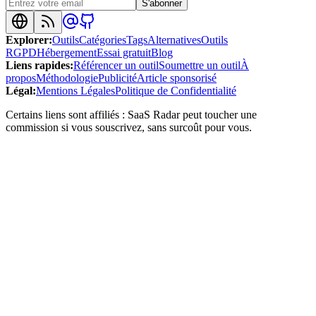
S'abonner
Explorer
:
Outils
Catégories
Tags
Alternatives
Outils
RGPD
Hébergement
Essai gratuit
Blog
Liens rapides
:
Référencer un outil
Soumettre un outil
À
propos
Méthodologie
Publicité
Article sponsorisé
Légal
:
Mentions Légales
Politique de Confidentialité
Certains liens sont affiliés : SaaS Radar peut toucher une
commission si vous souscrivez, sans surcoût pour vous.