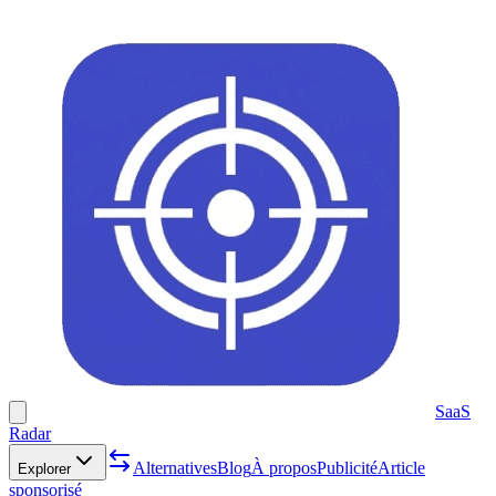
SaaS
Radar
Alternatives
Blog
À propos
Publicité
Article
Explorer
sponsorisé