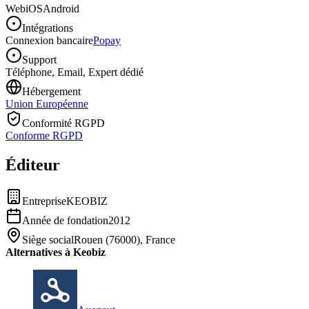
Web
iOS
Android
Intégrations
Connexion bancaire
Popay
Support
Téléphone, Email, Expert dédié
Hébergement
Union Européenne
Conformité RGPD
Conforme RGPD
Éditeur
Entreprise
KEOBIZ
Année de fondation
2012
Siège social
Rouen (76000), France
Alternatives à Keobiz