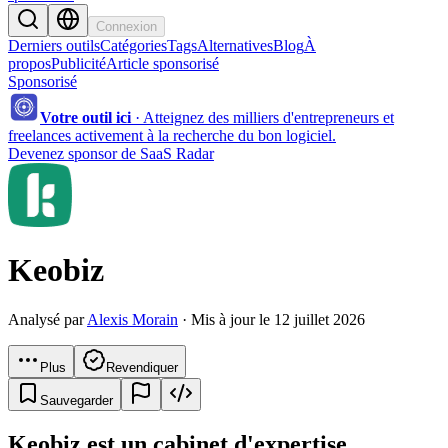
Connexion
Derniers outils
Catégories
Tags
Alternatives
Blog
À
propos
Publicité
Article sponsorisé
Sponsorisé
Votre outil ici
·
Atteignez des milliers d'entrepreneurs et
freelances activement à la recherche du bon logiciel.
Devenez sponsor de SaaS Radar
Keobiz
Analysé par
Alexis Morain
· Mis à jour le 12 juillet 2026
Plus
Revendiquer
Sauvegarder
Keobiz est un cabinet d'expertise