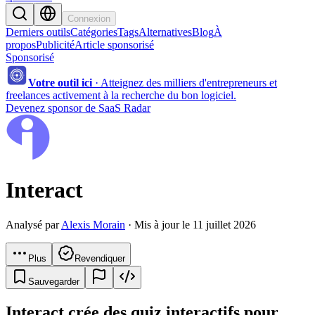
Connexion
Derniers outils
Catégories
Tags
Alternatives
Blog
À
propos
Publicité
Article sponsorisé
Sponsorisé
Votre outil ici
·
Atteignez des milliers d'entrepreneurs et
freelances activement à la recherche du bon logiciel.
Devenez sponsor de SaaS Radar
Interact
Analysé par
Alexis Morain
· Mis à jour le 11 juillet 2026
Plus
Revendiquer
Sauvegarder
Interact crée des quiz interactifs pour