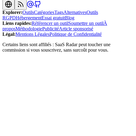
Explorer
:
Outils
Catégories
Tags
Alternatives
Outils
RGPD
Hébergement
Essai gratuit
Blog
Liens rapides
:
Référencer un outil
Soumettre un outil
À
propos
Méthodologie
Publicité
Article sponsorisé
Légal
:
Mentions Légales
Politique de Confidentialité
Certains liens sont affiliés : SaaS Radar peut toucher une
commission si vous souscrivez, sans surcoût pour vous.