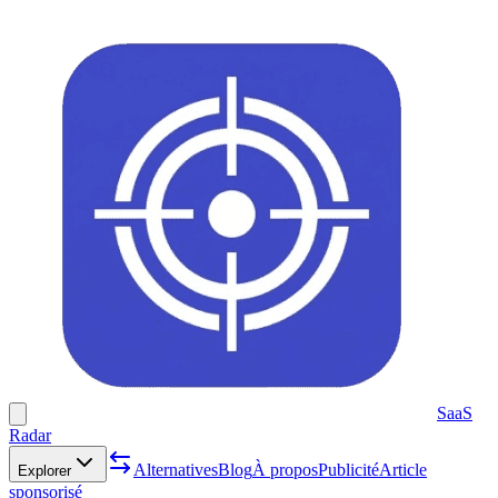
SaaS
Radar
Alternatives
Blog
À propos
Publicité
Article
Explorer
sponsorisé