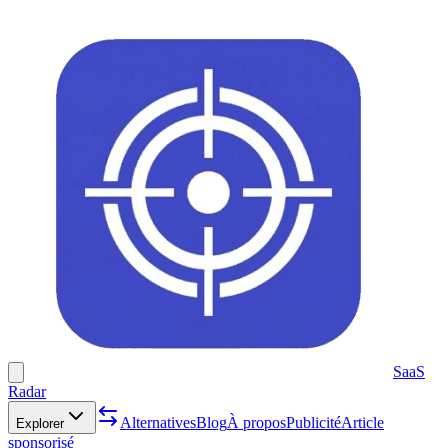
SaaS
Radar
Alternatives
Blog
À propos
Publicité
Article
Explorer
sponsorisé