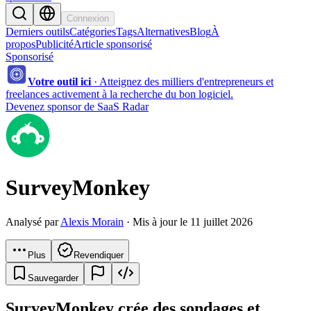
Connexion
Derniers outils
Catégories
Tags
Alternatives
Blog
À
propos
Publicité
Article sponsorisé
Sponsorisé
Votre outil ici
·
Atteignez des milliers d'entrepreneurs et
freelances activement à la recherche du bon logiciel.
Devenez sponsor de SaaS Radar
SurveyMonkey
Analysé par
Alexis Morain
· Mis à jour le 11 juillet 2026
Plus
Revendiquer
Sauvegarder
SurveyMonkey crée des sondages et