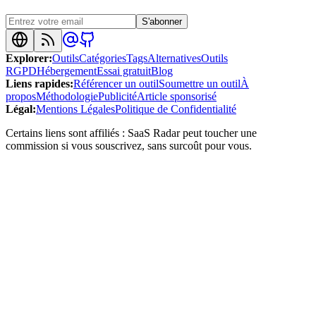
S'abonner
Explorer
:
Outils
Catégories
Tags
Alternatives
Outils
RGPD
Hébergement
Essai gratuit
Blog
Liens rapides
:
Référencer un outil
Soumettre un outil
À
propos
Méthodologie
Publicité
Article sponsorisé
Légal
:
Mentions Légales
Politique de Confidentialité
Certains liens sont affiliés : SaaS Radar peut toucher une
commission si vous souscrivez, sans surcoût pour vous.