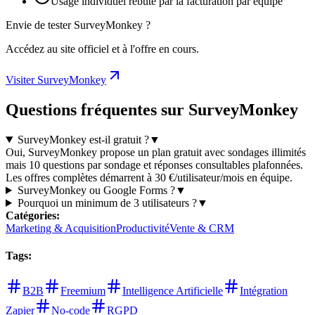
Usage individuel rebuté par la facturation par équipe
Envie de tester SurveyMonkey ?
Accédez au site officiel et à l'offre en cours.
Visiter SurveyMonkey
Questions fréquentes sur SurveyMonkey
SurveyMonkey est-il gratuit ?
▼
Oui, SurveyMonkey propose un plan gratuit avec sondages illimités
mais 10 questions par sondage et réponses consultables plafonnées.
Les offres complètes démarrent à 30 €/utilisateur/mois en équipe.
SurveyMonkey ou Google Forms ?
▼
Pourquoi un minimum de 3 utilisateurs ?
▼
Catégories
:
Marketing & Acquisition
Productivité
Vente & CRM
Tags
:
B2B
Freemium
Intelligence Artificielle
Intégration
Zapier
No-code
RGPD