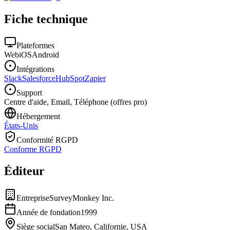
Fiche technique
Plateformes
Web
iOS
Android
Intégrations
Slack
Salesforce
HubSpot
Zapier
Support
Centre d'aide, Email, Téléphone (offres pro)
Hébergement
États-Unis
Conformité RGPD
Conforme RGPD
Éditeur
Entreprise
SurveyMonkey Inc.
Année de fondation
1999
Siège social
San Mateo, Californie, USA