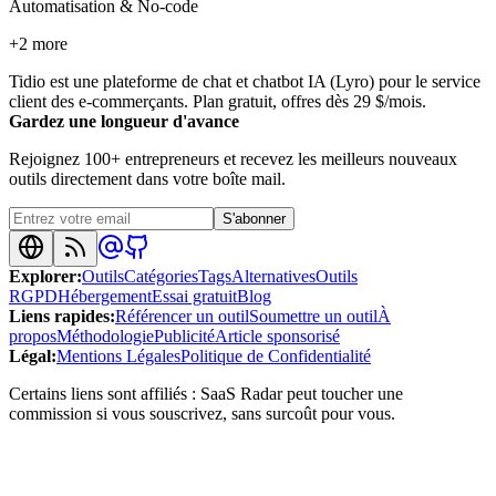
Automatisation & No-code
+
2
more
Tidio est une plateforme de chat et chatbot IA (Lyro) pour le service
client des e-commerçants. Plan gratuit, offres dès 29 $/mois.
Gardez une longueur d'avance
Rejoignez 100+ entrepreneurs et recevez les meilleurs nouveaux
outils directement dans votre boîte mail.
S'abonner
Explorer
:
Outils
Catégories
Tags
Alternatives
Outils
RGPD
Hébergement
Essai gratuit
Blog
Liens rapides
:
Référencer un outil
Soumettre un outil
À
propos
Méthodologie
Publicité
Article sponsorisé
Légal
:
Mentions Légales
Politique de Confidentialité
Certains liens sont affiliés : SaaS Radar peut toucher une
commission si vous souscrivez, sans surcoût pour vous.