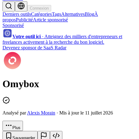
Connexion
Derniers outils
Catégories
Tags
Alternatives
Blog
À
propos
Publicité
Article sponsorisé
Sponsorisé
Votre outil ici
·
Atteignez des milliers d'entrepreneurs et
freelances activement à la recherche du bon logiciel.
Devenez sponsor de SaaS Radar
Omybox
Analysé par
Alexis Morain
· Mis à jour le 11 juillet 2026
Plus
Sauvegarder