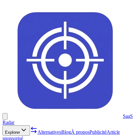
SaaS
Radar
Alternatives
Blog
À propos
Publicité
Article
Explorer
sponsorisé