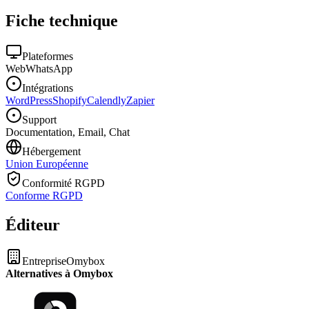
Fiche technique
Plateformes
Web
WhatsApp
Intégrations
WordPress
Shopify
Calendly
Zapier
Support
Documentation, Email, Chat
Hébergement
Union Européenne
Conformité RGPD
Conforme RGPD
Éditeur
Entreprise
Omybox
Alternatives à Omybox