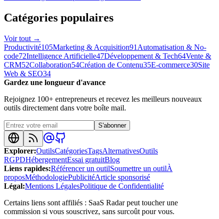
Catégories populaires
Voir tout
→
Productivité
105
Marketing & Acquisition
91
Automatisation & No-
code
72
Intelligence Artificielle
47
Développement & Tech
64
Vente &
CRM
52
Collaboration
54
Création de Contenu
35
E-commerce
30
Site
Web & SEO
34
Gardez une longueur d'avance
Rejoignez 100+ entrepreneurs et recevez les meilleurs nouveaux
outils directement dans votre boîte mail.
S'abonner
Explorer
:
Outils
Catégories
Tags
Alternatives
Outils
RGPD
Hébergement
Essai gratuit
Blog
Liens rapides
:
Référencer un outil
Soumettre un outil
À
propos
Méthodologie
Publicité
Article sponsorisé
Légal
:
Mentions Légales
Politique de Confidentialité
Certains liens sont affiliés : SaaS Radar peut toucher une
commission si vous souscrivez, sans surcoût pour vous.