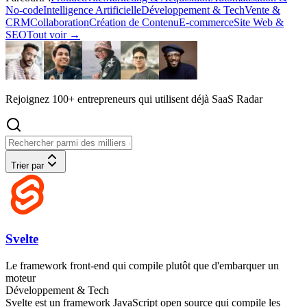
No-code
Intelligence Artificielle
Développement & Tech
Vente &
CRM
Collaboration
Création de Contenu
E-commerce
Site Web &
SEO
Tout voir
→
Rejoignez 100+ entrepreneurs qui utilisent déjà SaaS Radar
Trier par
Svelte
Le framework front-end qui compile plutôt que d'embarquer un
moteur
Développement & Tech
Svelte est un framework JavaScript open source qui compile les