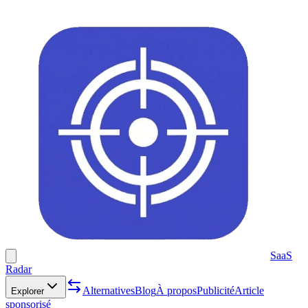
SaaS
Radar
Alternatives
Blog
À propos
Publicité
Article
Explorer
sponsorisé