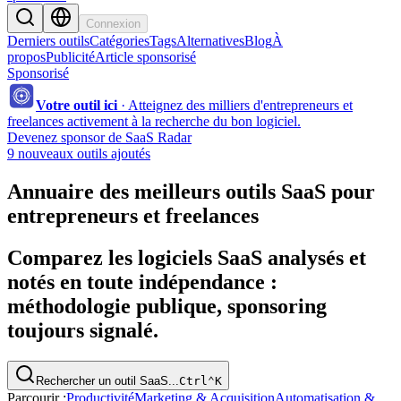
Connexion
Derniers outils
Catégories
Tags
Alternatives
Blog
À
propos
Publicité
Article sponsorisé
Sponsorisé
Votre outil ici
·
Atteignez des milliers d'entrepreneurs et
freelances activement à la recherche du bon logiciel.
Devenez sponsor de SaaS Radar
9 nouveaux outils ajoutés
Annuaire des meilleurs outils SaaS pour
entrepreneurs et freelances
Comparez les logiciels SaaS analysés et
notés en toute indépendance :
méthodologie publique, sponsoring
toujours signalé.
Rechercher un outil SaaS...
Ctrl
⌃
K
Parcourir :
Productivité
Marketing & Acquisition
Automatisation &