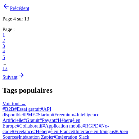
Précédent
Page 4 sur 13
Page :
1
2
3
4
5
...
13
Suivant
Tags populaires
Voir tout
→
#
B2B
#
Essai gratuit
#
API
disponible
#
PME
#
Startup
#
Freemium
#
Intelligence
Artificielle
#
Gratuit
#
Payant
#
Hébergé en
Europe
#
Collaboratif
#
Application mobile
#
RGPD
#
No-
code
#
Freelance
#
Hébergé en France
#
Interface en français
#
Open
Source
#
Intégration Zapier
#
Intégration Slack