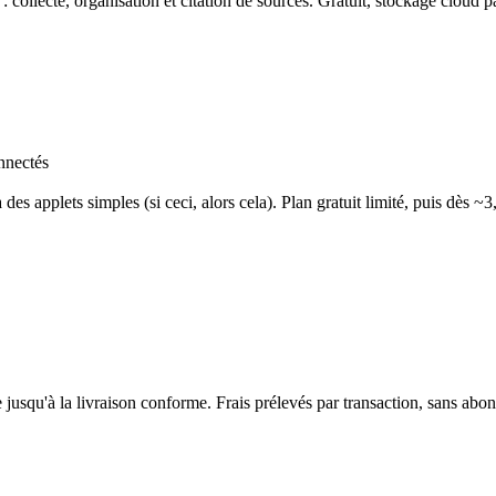
 collecte, organisation et citation de sources. Gratuit, stockage cloud p
onnectés
es applets simples (si ceci, alors cela). Plan gratuit limité, puis dès ~3
 jusqu'à la livraison conforme. Frais prélevés par transaction, sans abo