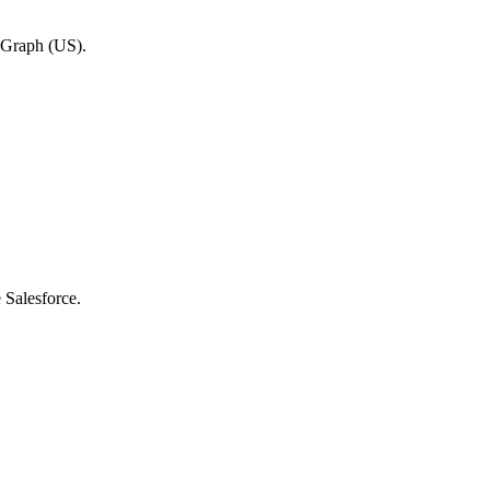
nkGraph (US).
 Salesforce.