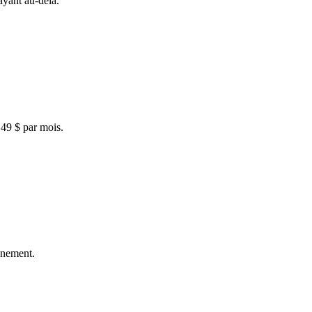
ayant au-delà.
,49 $ par mois.
nnement.