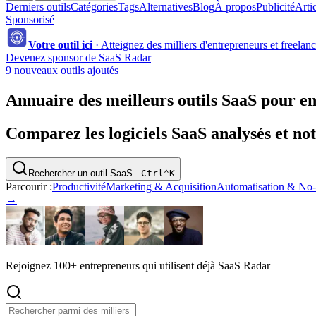
Derniers outils
Catégories
Tags
Alternatives
Blog
À propos
Publicité
Arti
Sponsorisé
Votre outil ici
·
Atteignez des milliers d'entrepreneurs et freelan
Devenez sponsor de SaaS Radar
9 nouveaux outils ajoutés
Annuaire des meilleurs outils SaaS pour en
Comparez les logiciels SaaS analysés et no
Rechercher un outil SaaS...
Ctrl
⌃
K
Parcourir :
Productivité
Marketing & Acquisition
Automatisation & No
→
Rejoignez 100+ entrepreneurs qui utilisent déjà SaaS Radar