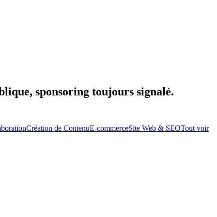
lique, sponsoring toujours signalé.
aboration
Création de Contenu
E-commerce
Site Web & SEO
Tout voir