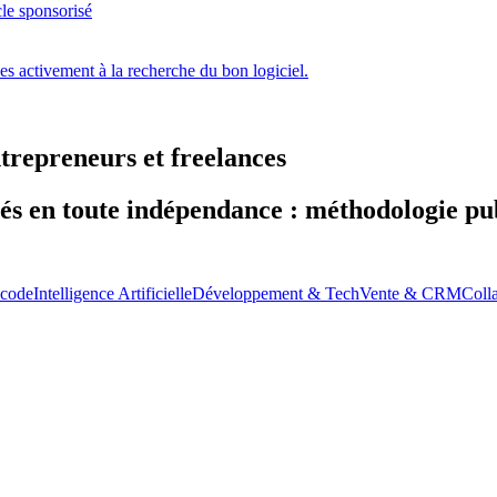
cle sponsorisé
ces activement à la recherche du bon logiciel.
trepreneurs et freelances
tés en toute indépendance : méthodologie pub
-code
Intelligence Artificielle
Développement & Tech
Vente & CRM
Coll