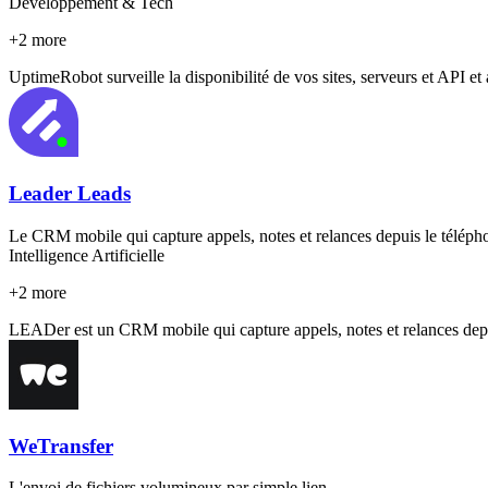
Développement & Tech
+
2
more
UptimeRobot surveille la disponibilité de vos sites, serveurs et API et 
Leader Leads
Le CRM mobile qui capture appels, notes et relances depuis le téléph
Intelligence Artificielle
+
2
more
LEADer est un CRM mobile qui capture appels, notes et relances depuis
WeTransfer
L'envoi de fichiers volumineux par simple lien