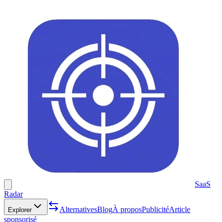
SaaS
Radar
Alternatives
Blog
À propos
Publicité
Article
Explorer
sponsorisé