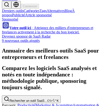
Connexion
Derniers outils
Catégories
Tags
Alternatives
Blog
À
propos
Publicité
Article sponsorisé
Sponsorisé
Votre outil ici
·
Atteignez des milliers d'entrepreneurs et
freelances activement à la recherche du bon logiciel.
Devenez sponsor de SaaS Radar
9 nouveaux outils ajoutés
Annuaire des meilleurs outils SaaS pour
entrepreneurs et freelances
Comparez les logiciels SaaS analysés et
notés en toute indépendance :
méthodologie publique, sponsoring
toujours signalé.
Rechercher un outil SaaS...
Ctrl
⌃
K
Parcourir :
Productivité
Marketing & Acquisition
Automatisation &