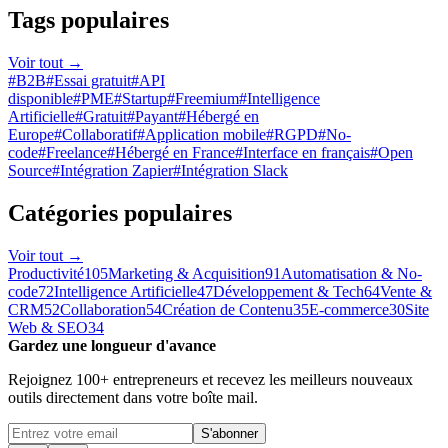
Tags populaires
Voir tout
→
#
B2B
#
Essai gratuit
#
API
disponible
#
PME
#
Startup
#
Freemium
#
Intelligence
Artificielle
#
Gratuit
#
Payant
#
Hébergé en
Europe
#
Collaboratif
#
Application mobile
#
RGPD
#
No-
code
#
Freelance
#
Hébergé en France
#
Interface en français
#
Open
Source
#
Intégration Zapier
#
Intégration Slack
Catégories populaires
Voir tout
→
Productivité
105
Marketing & Acquisition
91
Automatisation & No-
code
72
Intelligence Artificielle
47
Développement & Tech
64
Vente &
CRM
52
Collaboration
54
Création de Contenu
35
E-commerce
30
Site
Web & SEO
34
Gardez une longueur d'avance
Rejoignez 100+ entrepreneurs et recevez les meilleurs nouveaux
outils directement dans votre boîte mail.
S'abonner