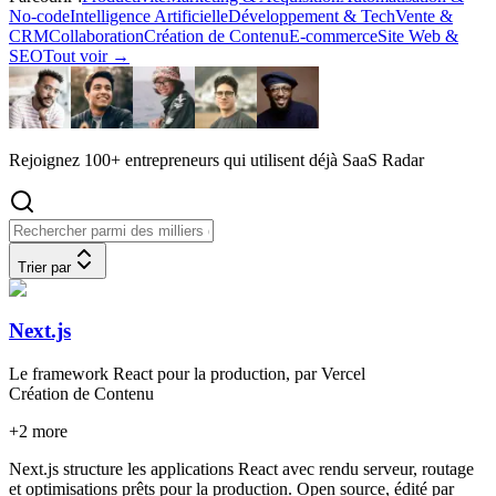
No-code
Intelligence Artificielle
Développement & Tech
Vente &
CRM
Collaboration
Création de Contenu
E-commerce
Site Web &
SEO
Tout voir
→
Rejoignez 100+ entrepreneurs qui utilisent déjà SaaS Radar
Trier par
Next.js
Le framework React pour la production, par Vercel
Création de Contenu
+
2
more
Next.js structure les applications React avec rendu serveur, routage
et optimisations prêts pour la production. Open source, édité par